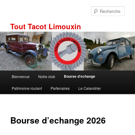
Aller
au
Rech
contenu
principal
Tout Tacot Limouxin
Menu
Bourse d’echange
Bienvenue
Notre club
principal
Patrimoine roulant
Partenaires
Le Calandrier
Bourse d’echange 2026